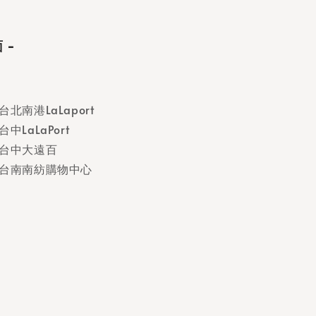
 -
d 台北南港LaLaport
 台中LaLaPort
rd 台中大遠百
ard 台南南紡購物中心