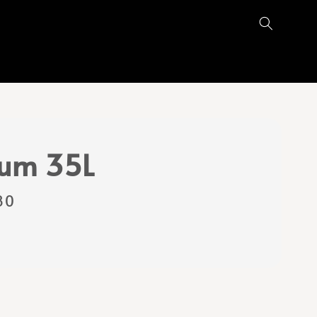
ium 35L
80