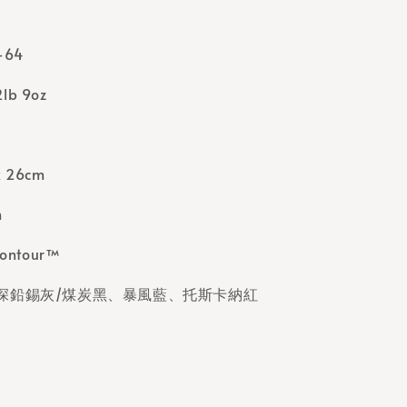
64
lb 9oz
 26cm
m
Contour™
深鉛錫灰/煤炭黑、暴風藍、托斯卡納紅