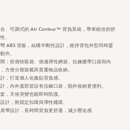
、可調式的 Air Contour™ 背負系統，帶來絕佳的舒
定性。
彎 ABS 背板，結構半剛性設計，維持背包外型同時靈
體動作。
空間：前側快取袋、側邊彈性網袋、拉鍊腰帶口袋與內
袋，方便分類裝載與貴重物品收納。
設計，打造個人化服貼背負感。
設計，內外蓋部皆設有拉鍊口袋，額外收納更便利。
包套，天候突變也能即時防護。
納設計，附固定扣環與彈性繩環。
式肩帶設計，長時間背負更舒適，減少壓迫感