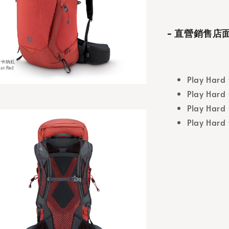
- 直營銷售店面
Play Har
Play Hard
Play Ha
Play H