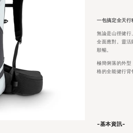
一包搞定全天行
無論是山徑健行、
全面應對。靈活
順暢。
極簡俐落的外型
格的全能健行背
-基本資訊-