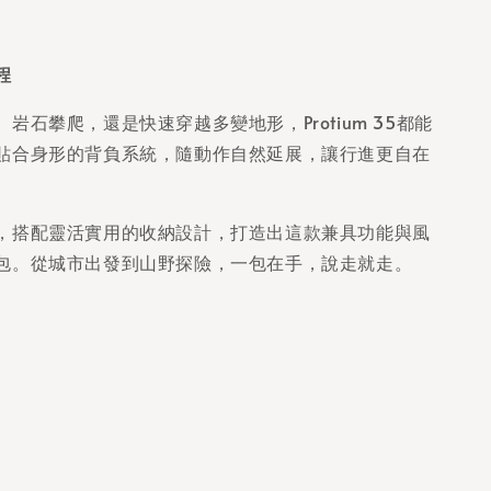
程
岩石攀爬，還是快速穿越多變地形，Protium 35都能
貼合身形的背負系統，隨動作自然延展，讓行進更自在
，搭配靈活實用的收納設計，打造出這款兼具功能與風
包。從城市出發到山野探險，一包在手，說走就走。