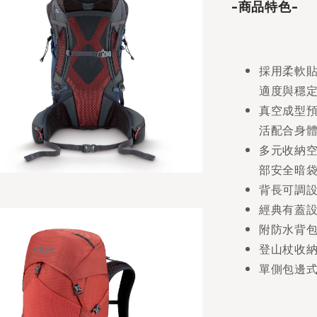
-商品特色-
採用柔軟貼合
適度與穩
真空成型預
活配合身
多元收納
部安全暗
背長可調
經典有蓋
附防水背
登山杖收
單側包邊