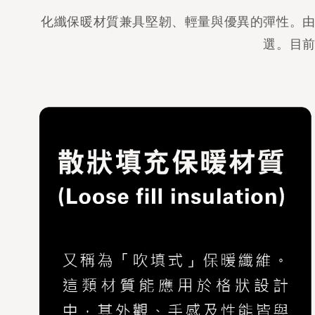
化纖保暖材質兼具堅韌、輕量與優異的彈性。
選。目