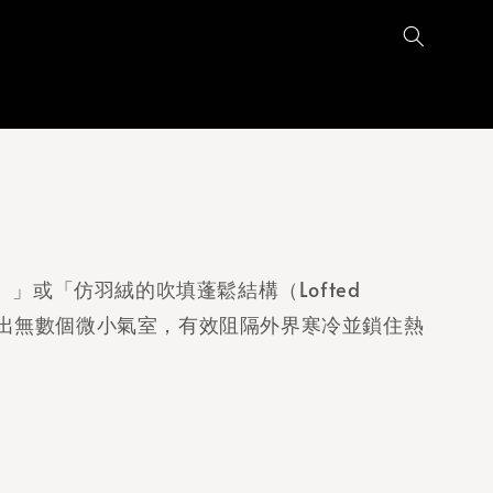
」或「仿羽絨的吹填蓬鬆結構（Lofted
創造出無數個微小氣室，有效阻隔外界寒冷並鎖住熱