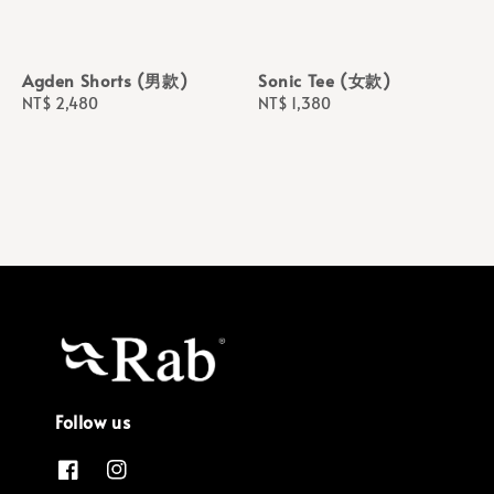
Agden Shorts (男款)
Sonic Tee (女款)
Regular
NT$ 2,480
Regular
NT$ 1,380
price
price
Follow us