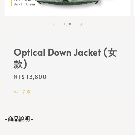
1
/
8
Optical Down Jacket (女
款)
Regular
NT$ 13,800
price
分享
-商品說明-