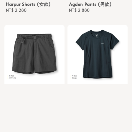
Harpur Shorts (女款)
Agden Pants (男款)
Regular
NT$ 2,280
Regular
NT$ 2,880
price
price