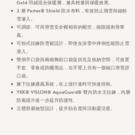
Gold 羽絨混合保暖層，兼具輕量與保暖效果。
2 層 Pertex® Shield 防水布料，有效防止飛雪與細粉
雪滲入。
可調節、可與滑雪安全帽相容的帽兜，能阻擋刺骨寒
風。
可拆式拉鍊防雪裙設計，即使在深雪中摔倒也能防止雪
灌入。
雙側手口袋與兩個胸前口袋提供充足收納空間，可放置
手套、零食或防曬用品，在手臂上另有一個袖口滑雪證
口袋。
腋下拉鍊通風系統，在上坡行進時可快速排熱。
YKK® VISLON® AquaGuard® 雙向防水主拉鍊，內層
防風擋片進一步提升防護性。
立體剪裁袖型設計，提升貼合度與活動靈活度。