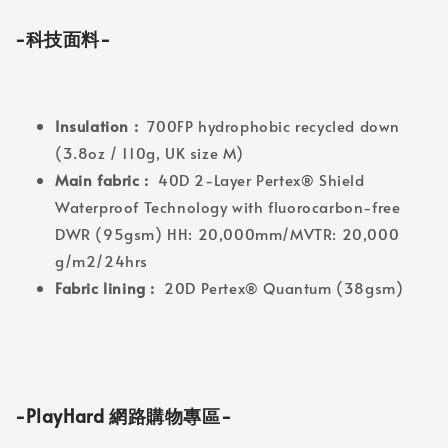
-科技面料-
Insulation :
700FP hydrophobic recycled down
(3.8oz / 110g, UK size M)
Main fabric :
40D 2-Layer Pertex® Shield
Waterproof Technology with fluorocarbon-free
DWR (95gsm) HH: 20,000mm/MVTR: 20,000
g/m2/24hrs
Fabric lining :
20D Pertex® Quantum (38gsm)
-PlayHard 網路購物專區-