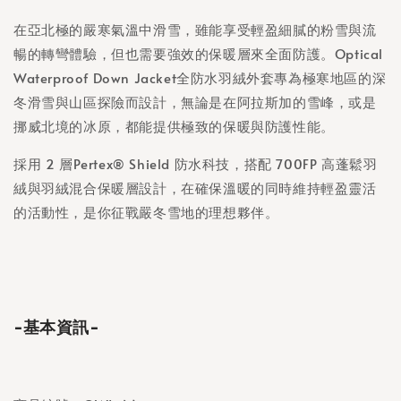
在亞北極的嚴寒氣溫中滑雪，雖能享受輕盈細膩的粉雪與流
暢的轉彎體驗，但也需要強效的保暖層來全面防護。Optical
Waterproof Down Jacket全防水羽絨外套專為極寒地區的深
冬滑雪與山區探險而設計，無論是在阿拉斯加的雪峰，或是
挪威北境的冰原，都能提供極致的保暖與防護性能。
採用 2 層Pertex® Shield 防水科技，搭配 700FP 高蓬鬆羽
絨與羽絨混合保暖層設計，在確保溫暖的同時維持輕盈靈活
的活動性，是你征戰嚴冬雪地的理想夥伴。
-基本資訊-