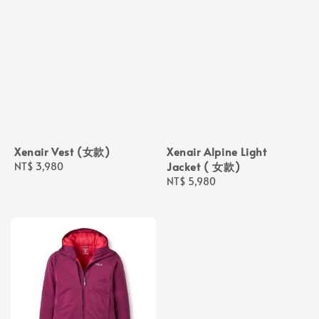
Xenair Vest (女款)
Xenair Alpine Light
Jacket ( 女款)
Regular
NT$ 3,980
price
Regular
NT$ 5,980
price