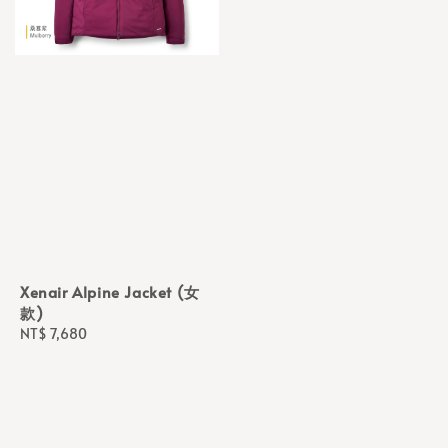
Xenair Alpine Jacket (女
款)
Regular
NT$ 7,680
price