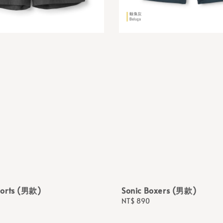
orts (男款)
Sonic Boxers (男款)
Regular
NT$ 890
price