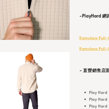
-PlayHard
Ramshaw Pull
Ramshaw Pull
- 直營銷售店面
Play Har
Play Hard
Play Ha