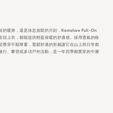
的暖身，還是休息放鬆的片刻，Ramshaw Pull-On
套頭上衣，都能提供輕盈保暖的舒適感。採用透氣的格
鬆疊穿不顯厚重，寬鬆舒適的剪裁讓它在山上與日常都
健行、攀登或多項戶外活動，是一年四季都實穿的中層