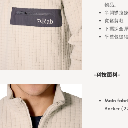
物品。
半開襟拉
寬鬆剪裁
下擺採全
平整包縫
-科技面料-
Main fabri
Backer (