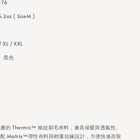
G-76
2oz ( SizeM )
/ XL
/ XXL
、黑色
膚的 Thermic™ 格紋刷毛布料，兼具保暖與透氣性。
配 Matrix™彈性布料與輕量拉鍊設計，方便快速存取