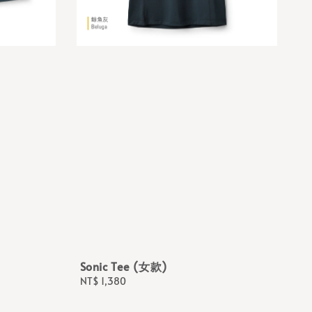
Sonic Tee (女款)
Regular
NT$ 1,380
price