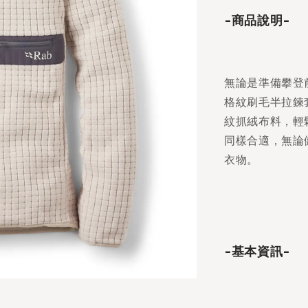
-商品說明-
無論是準備攀登前
格紋刷毛半拉鍊
紋抓絨布料，輕
同樣合適，無論
衣物。
-基本資訊-