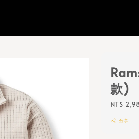
Rams
款)
Regular
NT$ 2,9
price
分享