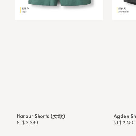
Harpur Shorts (女款)
Agden Sh
Regular
NT$ 2,280
Regular
NT$ 2,480
price
price