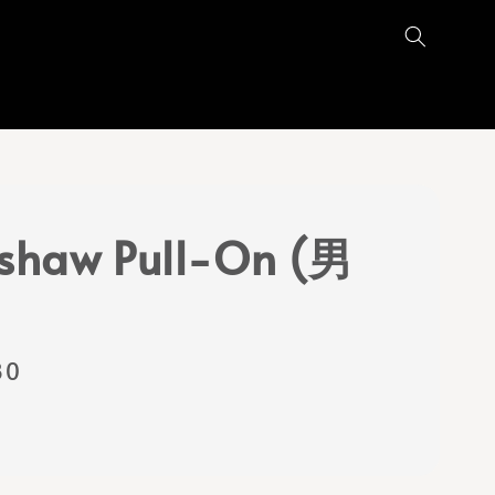
haw Pull-On (男
80