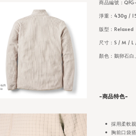
商品編號：QF
淨重：430g / 15.
版型：Relaxed
尺寸：S / M / L 
顏色：鵝卵石白
-商品特色-
採用柔軟親
胸前口袋搭