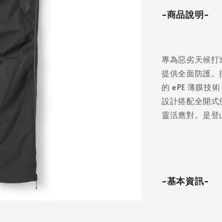
-商品說明-
專為惡劣天候打造的
提供全面防護。採
的 ePE 薄膜
設計搭配全開式
靈活應對。是登
-基本資訊-