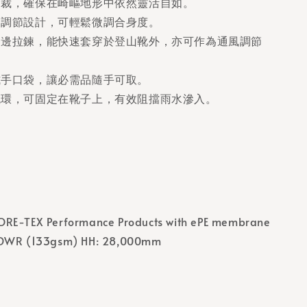
剪裁，確保在崎嶇地形中依然靈活自如。
部調節設計，可輕鬆微調合身度。
側邊拉鍊，能快速套穿於登山靴外，亦可作為通風調節
式手口袋，讓必需品隨手可取。
繩環，可固定在靴子上，有效阻擋雨水滲入。
ORE-TEX Performance Products with ePE membrane
 DWR (133gsm) HH: 28,000mm