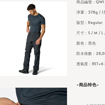
商品編號：QW
淨重：378g / 13.3
版型：Regular
尺寸：S / M / L 
顏色：
黑色
防水係數：28,
透氣度：RET<6 
-商品特色-