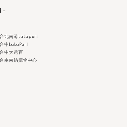
 -
d 台北南港LaLaport
 台中LaLaPort
rd 台中大遠百
ard 台南南紡購物中心