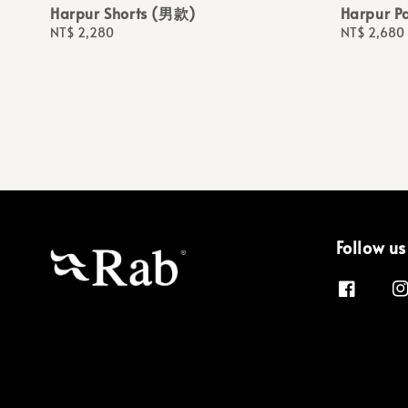
Harpur Shorts (男款)
Harpur P
Regular
NT$ 2,280
Regular
NT$ 2,680
price
price
Follow us