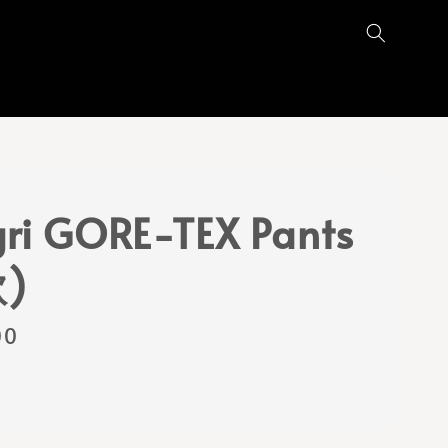
ri GORE-TEX Pants
)
00