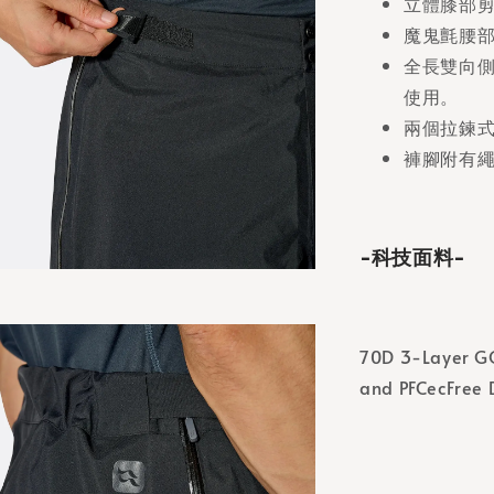
立體膝部
魔鬼氈腰
全長雙向
使用。
兩個拉鍊
褲腳附有
-科技面料-
70D 3-Layer G
and PFCecFree