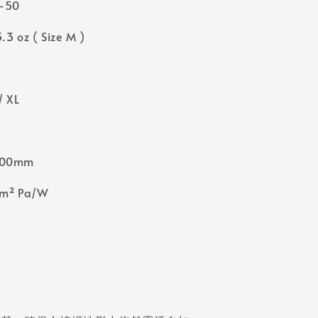
I-50
 oz ( Size M )
/ XL
000mm
m² Pa/W