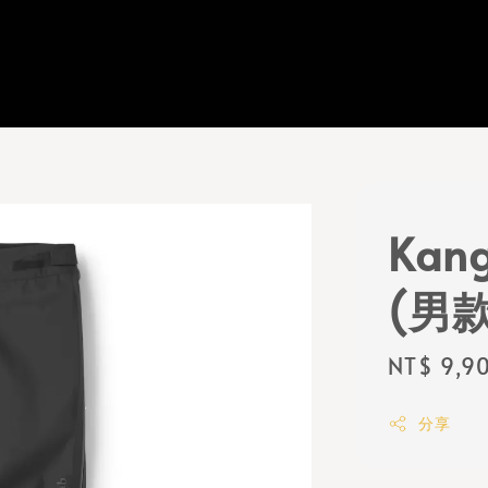
Kang
(男款
Regular
NT$ 9,9
price
分享