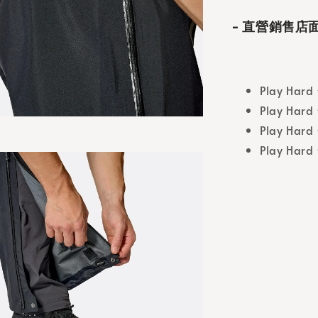
- 直營銷售店面
Play Har
Play Hard
Play Ha
Play H