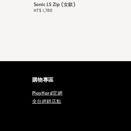
Sonic LS Zip (女款)
Regular
NT$ 1,780
price
購物專區
PlayHard官網
全台經銷店點