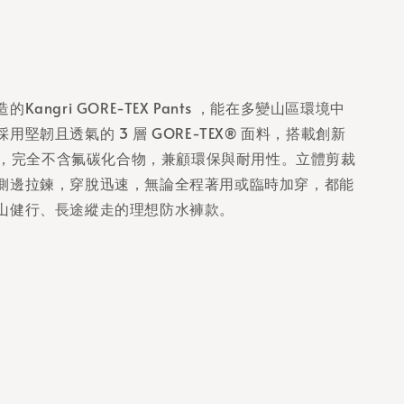
Kangri GORE-TEX Pants ，能在多變山區環境中
用堅韌且透氣的 3 層 GORE-TEX® 面料，搭載創新
技術，完全不含氟碳化合物，兼顧環保與耐用性。立體剪裁
側邊拉鍊，穿脫迅速，無論全程著用或臨時加穿，都能
山健行、長途縱走的理想防水褲款。